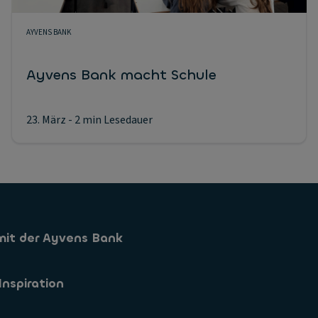
AYVENS BANK
Ayvens Bank macht Schule
23. März
- 2 min Lesedauer
mit der Ayvens Bank
Sparkonto
Inspiration
Sparformen