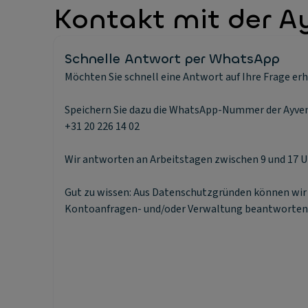
Kontakt mit der A
D
Sparen
sowie f
D
Geschä
Schrit
Schnelle Antwort per WhatsApp
Sie er
Möchten Sie schnell eine Antwort auf Ihre Frage er
überei
Speichern Sie dazu die WhatsApp-Nummer der Ayven
+31 20 226 14 02
Wir antworten an Arbeitstagen zwischen 9 und 17 Uh
Gut zu wissen: Aus Datenschutzgründen können wir
Kontoanfragen- und/oder Verwaltung beantworten wi