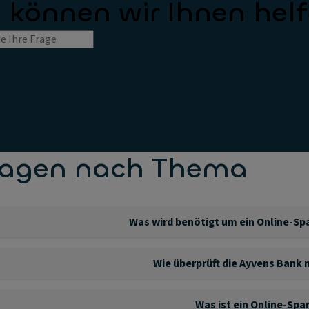
 können wir Ihnen hel
Fragen nach Thema
Was wird benötigt um ein Online-Sp
nnen unter folgenden Bedingungen ein Online-Sparkonto eröffnen
Wie überprüft die Ayvens Bank 
ie haben Ihren dauerhaften Wohnsitz in Deutschland.
ens Bank ist eine reine Online‑Sparbank. Das bedeutet, dass wir k
ie sind 18 Jahre oder älter.
 persönlich identifizieren können.
ie haben einen gültigen Ausweis (Personalausweis, Pass oder Aufen
Was ist ein Online-Sp