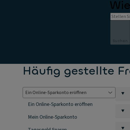
Wie
Suchen
Häufig gestellte 
Sie kö
Ein Online-Sparkonto eröffnen
S
Mein Online-Sparkonto
Die Ayv
S
Kunden
S
Tagesgeld Sparen