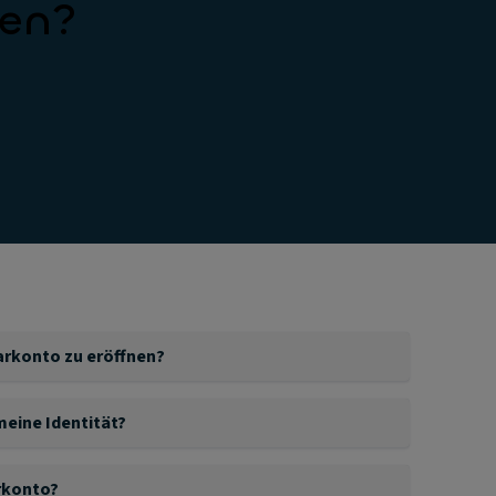
fen?
arkonto zu eröffnen?
:
meine Identität?
eine Filialen haben, in denen wir unsere Kundinnen und
haltstitel) oder eine digitale Kopie davon (zum
arkonto?