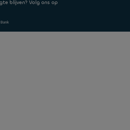
te blijven? Volg ons op
zierung bei der Ayvens Bank
 Online Banking
 Bank