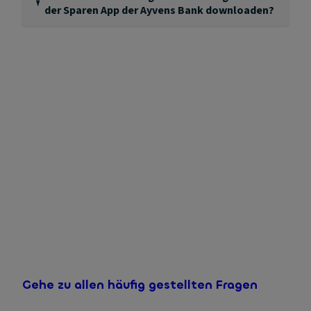
der Sparen App der Ayvens Bank downloaden?
Ja, öffnen Sie dazu die App, wählen Sie unten im Menü
"Mein Profil". Im folgenden Schirm wählen Sie die
Option "Erträgnisaufstellung", dann öffnet sich ein
Schirm mit Download-Option. Sind Sie bereits seit
mehreren Jahren Kunde der Ayvens Bank,dann können
Sie im Drop-Down-Menü das Jahr wählen von welchem
Sie die Erträgnisaufstellung downloaden möchten.
Gehe zu allen häufig gestellten Fragen