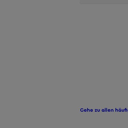
Ihre Erträgnisaufstellu
Menü kann auch in Zukun
Gehe zu allen häuf