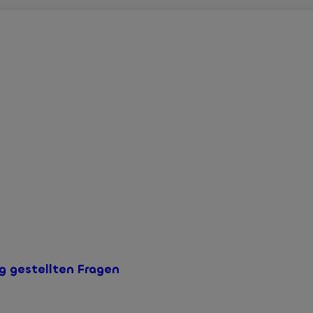
ng bleibt bis auf unbestimmte Zeit in Ihrem Online-Banking verf
ft eine Erträgnisaufstellung der vergangenen Jahre heruntergel
ig gestellten Fragen