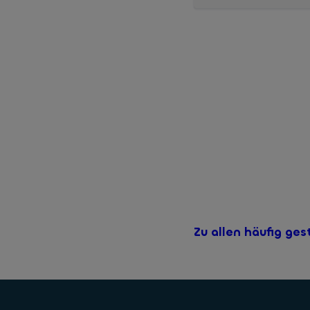
Unterkonten sind eine ei
Unterkonten sind Teil I
Guthaben auf den Unterk
Zu allen häufig ges