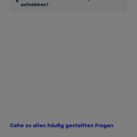
aufnehmen?
Wenn Sie Unterstützung benötigen, können Sie auf
verschiedene Weise Kontakt mit uns aufnehmen.
Unter anderem telefonisch unter 0031 20-2261402. Es
handelt sich dabei um eine lokale niederländische
Festnetznummer.
Unten auf dieser Seite finden Sie all unsere
Kontaktdaten
übersichtlich auf einen Blick.
Gehe zu allen häufig gestellten Fragen