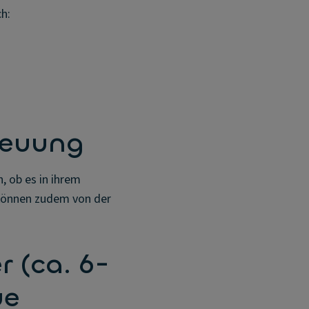
h:
reuung
, ob es in ihrem
 können zudem von der
 (ca. 6-
ue