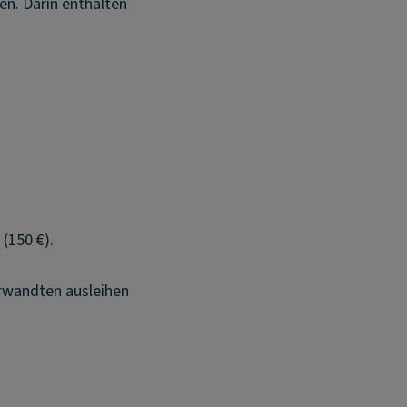
en. Darin enthalten
(150 €).
erwandten ausleihen