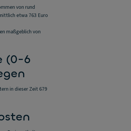
kommen von rund
hnittlich etwa 763 Euro
gen maßgeblich von
e (0-6
legen
ern in dieser Zeit 679
osten