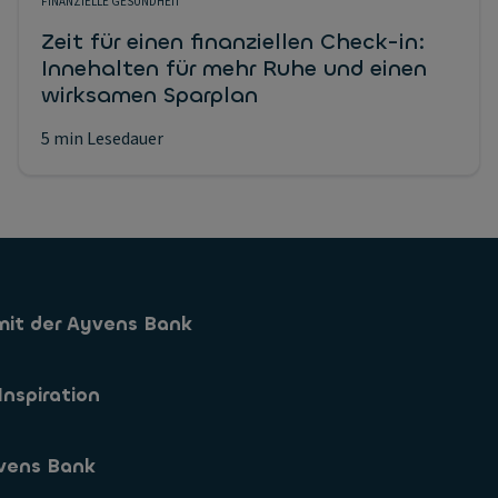
FINANZIELLE GESUNDHEIT
Zeit für einen finanziellen Check-in:
Innehalten für mehr Ruhe und einen
wirksamen Sparplan
5 min Lesedauer
mit der Ayvens Bank
Sparkonto
Inspiration
Sparformen
vens Bank
App