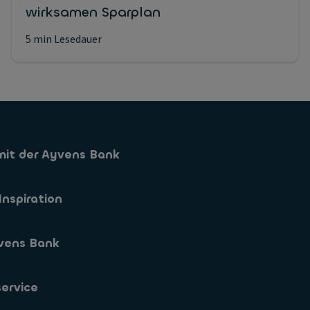
wirksamen Sparplan
5 min Lesedauer
mit der Ayvens Bank
Sparkonto
Inspiration
Sparformen
vens Bank
App
s
 Zinssaetze
s
ervice
sletteranmeldung
parkonto Eroeffnen