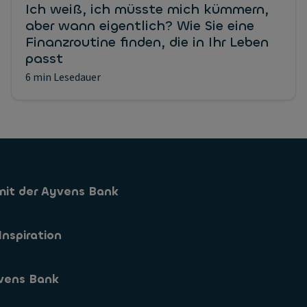
Ich weiß, ich müsste mich kümmern,
aber wann eigentlich? Wie Sie eine
Finanzroutine finden, die in Ihr Leben
passt
6 min Lesedauer
mit der Ayvens Bank
Sparkonto
Inspiration
Sparformen
vens Bank
App
s