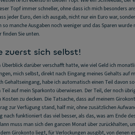
nvestierte ich ebenso in diesen Topf. Wie ein Schneeball, der
dieser Topf immer schneller, ohne dass ich mich besonders a
ss jeder Euro, den ich ausgab, nicht nur ein Euro war, sonder
ch so manche Ausgaben noch weniger und das Sparen wurde n
r finden Sie unten.
 zuerst sich selbst!
Überblick darüber verschafft hatte, wie viel Geld ich monatli
ngen, mich selbst, direkt nach Eingang meines Gehalts auf 
ch Gehaltseingang, habe ich automatisch einen Teil davon so
Teil auf mein Sparkonto überwiesen. Der Teil, der noch übrig
 Kosten zu decken. Die Tatsache, dass auf meinem Girokont
rag zur Verfügung stand, half mir, ohne zusätzlichen Aufwa
g nach funktioniert das viel besser, als das, was am Ende de
 dann muss man sich den ganzen Monat über zurückhalten, u
dem Girokonto liegt, für Verlockungen ausgibt, von denen es