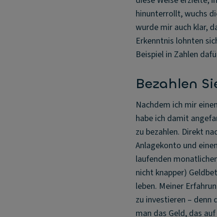
diese Weise erzielte, i
hinunterrollt, wuchs 
wurde mir auch klar, da
Erkenntnis lohnten si
Beispiel in Zahlen dafü
Bezahlen Sie
Nachdem ich mir einen 
habe ich damit angefa
zu bezahlen. Direkt na
Anlagekonto und einen 
laufenden monatlichen
nicht knapper) Geldbet
leben. Meiner Erfahrun
zu investieren – denn
man das Geld, das auf 