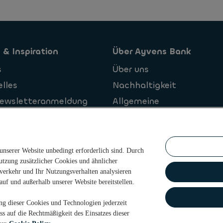
 & Inspiration
Über Ayvens Bank
s
Über uns
lles
Nachhaltigkeit
Newsletteranmeldung
Allgemeine
Geschaeftsbedingungen
 unserer Website unbedingt erforderlich sind. Durch
Nutzung zusätzlicher Cookies und ähnlicher
verkehr und Ihr Nutzungsverhalten analysieren
zungbedingungen
Barrierefreiheit
Impressum
uf und außerhalb unserer Website bereitstellen.
ng dieser Cookies und Technologien jederzeit
s auf die Rechtmäßigkeit des Einsatzes dieser