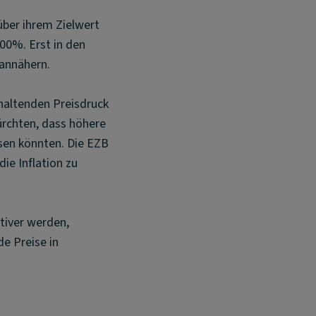
über ihrem Zielwert
,00%. Erst in den
 annähern.
haltenden Preisdruck
ürchten, dass höhere
sen könnten. Die EZB
ie Inflation zu
tiver werden,
de Preise in