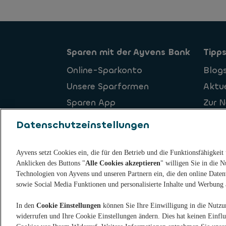
Sparen mit der Ayvens Bank
Tipps
Online-Sparkonto
Blog
Unsere Sparformen
Aktue
Sparen App
Zur 
Aktuelle Zinssaetze
Datenschutzeinstellungen
Online Sparkonto Eroeffnen
Ayvens setzt Cookies ein, die für den Betrieb und die Funktionsfähigkeit
Anklicken des Buttons "
Alle Cookies akzeptieren
" willigen Sie in die 
Technologien von Ayvens und unseren Partnern ein, die den online Daten
Datenschutz
Datenschutzrechte
Cookies
Nut
sowie Social Media Funktionen und personalisierte Inhalte und Werbung a
Op de hoogte blijven? Volg ons op
In den
Cookie Einstellungen
können Sie Ihre Einwilligung in die Nutzu
widerrufen und Ihre Cookie Einstellungen ändern. Dies hat keinen Einflus
© 2026 Ayvens Bank