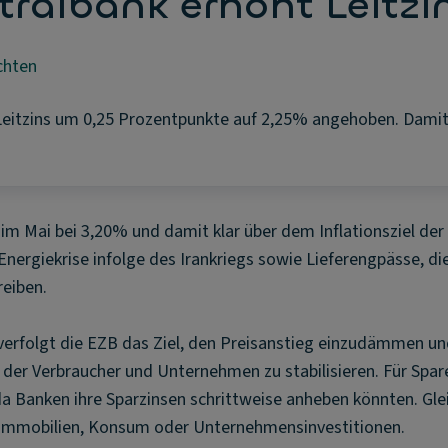
ralbank erhöht Leitzi
chten
eitzins um 0,25 Prozentpunkte auf 2,25% angehoben. Damit re
im Mai bei 3,20% und damit klar über dem Inflationsziel de
nergiekrise infolge des Irankriegs sowie Lieferengpässe, die 
reiben.
verfolgt die EZB das Ziel, den Preisanstieg einzudämmen un
der Verbraucher und Unternehmen zu stabilisieren. Für Spar
a Banken ihre Sparzinsen schrittweise anheben könnten. Glei
r Immobilien, Konsum oder Unternehmensinvestitionen.