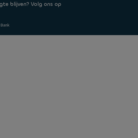
te blijven? Volg ons op
zierung bei der Ayvens Bank
 Online Banking
 Bank