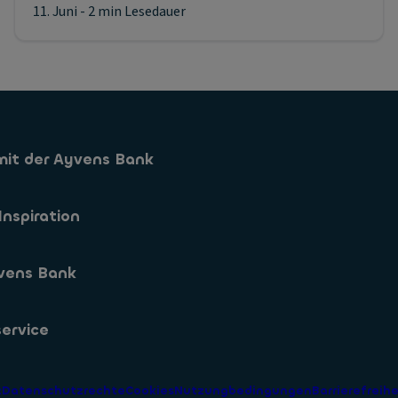
11. Juni
- 2 min Lesedauer
mit der Ayvens Bank
Sparkonto
Inspiration
Sparformen
vens Bank
App
s
 Zinssaetze
s
ervice
sletteranmeldung
parkonto Eroeffnen
tigkeit
estellte Fragen
z
Datenschutzrechte
Cookies
Nutzungbedingungen
Barrierefreihe
ine Geschaeftsbedingungen