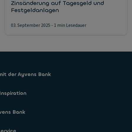
Zinsänderung auf Tagesgeld und
Festgeldanlagen
03. September 2025
- 1 min Lesedauer
mit der Ayvens Bank
Sparkonto
Inspiration
Sparformen
vens Bank
App
s
 Zinssaetze
s
ervice