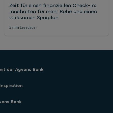
Zeit für einen finanziellen Check-in:
Innehalten für mehr Ruhe und einen
wirksamen Sparplan
5 min Lesedauer
mit der Ayvens Bank
Sparkonto
Inspiration
Sparformen
vens Bank
App
s