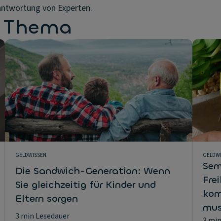
antwortung von Experten.
m Thema
GELDWISSEN
GELDW
Sem
Die Sandwich-Generation: Wenn
Fre
Sie gleichzeitig für Kinder und
kom
Eltern sorgen
mu
3 min Lesedauer
3 min