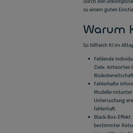
Durch den unkomplizie
zu einem guten Einstie
Warum KI
So hilfreich KI im All
Fehlende Individu
Ziele. Antworten b
Risikobereitschaft
Fehlerhafte Infor
Modelle mitunter 
Untersuchung erw
fehlerhaft.
Black-Box-Effekt: 
bestimmter Ratsc