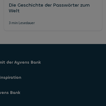
Die Geschichte der Passwörter zum
Welt
3 min Lesedauer
mit der Ayvens Bank
Sparkonto
Inspiration
Sparformen
vens Bank
App
s
 Zinssaetze