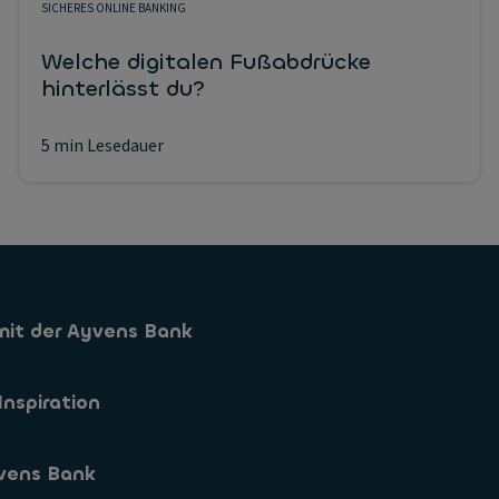
SICHERES ONLINE BANKING
Welche digitalen Fußabdrücke
hinterlässt du?
5 min Lesedauer
mit der Ayvens Bank
Sparkonto
Inspiration
Sparformen
vens Bank
App